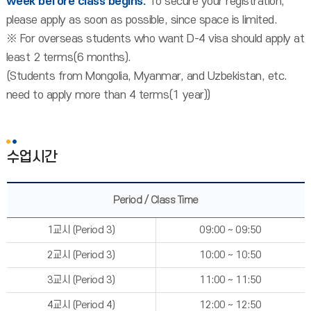
week before class begins.
To secure your registration,
please apply as soon as possible, since space is limited.
※ For overseas students who want D-4 visa should apply at
least 2 terms(6 months).
(Students from Mongolia, Myanmar, and Uzbekistan, etc.
need to apply more than 4 terms(1 year))
수업시간
Period / Class Time
1교시 (Period 3)
09:00 ~ 09:50
2교시 (Period 3)
10:00 ~ 10:50
3교시 (Period 3)
11:00 ~ 11:50
4교시 (Period 4)
12:00 ~ 12:50