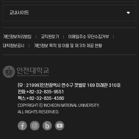
시설예약
불친절신고
국방헬프콜
교내사이트
교내사이트
인터넷증명
자주 묻는 질문(FAQ)
발전기금
교수회
입학안내
개인정보처리방침
교직원찾기
이메일주소 무단수집거부
칭찬마당
산학협력단
교육혁신본부
대학정보공시
개인정보 목적 외 이용 및 제 3차 제공 현황
직원채용
학생서비스 지킴이
소비자생활협동조합
국제교류과
취업정보(학생)
총동문회
국제지원과
(우 : 21999)인천광역시 연수구 갯벌로 169 미래관 310호
전화:+82-32-835-9551
공자아카데미
팩스:+82-32-835-4380
COPYRIGHT ⓒ INCHEON NATIONAL UNIVERSITY.
기초교육원
ALL RIGHTS RESERVED.
공학교육혁신센터