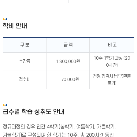
학비 안내
구 분
금 액
비 고
10주 1학기 과정 (20
수강료
1,300,000원
0시간)
전형 합격시 납부(환불
접수비
70,000원
불가)
급수별 학습 성취도 안내
정규과정의 경우 연간 4학기(봄학기, 여름학기, 가을학기,
겨울학기)로 구성되며 한 학기는 10주, 총 200시간 동안