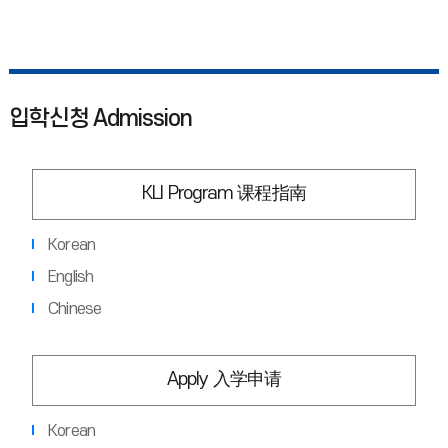
입학신청 Admission
KLI Program 课程指南
Korean
English
Chinese
Apply 入学申请
Korean