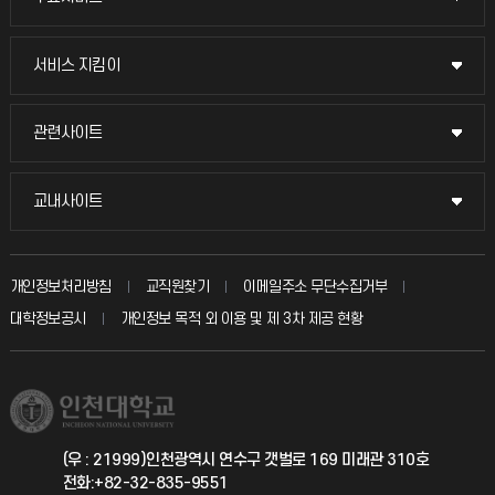
교무회의방송
서비스 지킴이
서비스 지킴이
교수채용
묻고 답하기
관련사이트
관련사이트
시설예약
불친절신고
국방헬프콜
교내사이트
교내사이트
인터넷증명
자주 묻는 질문(FAQ)
발전기금
교수회
입학안내
개인정보처리방침
교직원찾기
이메일주소 무단수집거부
칭찬마당
산학협력단
교육혁신본부
대학정보공시
개인정보 목적 외 이용 및 제 3차 제공 현황
직원채용
학생서비스 지킴이
소비자생활협동조합
국제교류과
취업정보(학생)
총동문회
국제지원과
(우 : 21999)인천광역시 연수구 갯벌로 169 미래관 310호
전화:+82-32-835-9551
공자아카데미