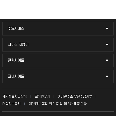
주요서비스
주요서비스
교무회의방송
서비스 지킴이
서비스 지킴이
교수채용
묻고 답하기
관련사이트
관련사이트
시설예약
불친절신고
국방헬프콜
교내사이트
교내사이트
인터넷증명
자주 묻는 질문(FAQ)
발전기금
교수회
입학안내
개인정보처리방침
교직원찾기
이메일주소 무단수집거부
칭찬마당
산학협력단
교육혁신본부
대학정보공시
개인정보 목적 외 이용 및 제 3차 제공 현황
직원채용
학생서비스 지킴이
소비자생활협동조합