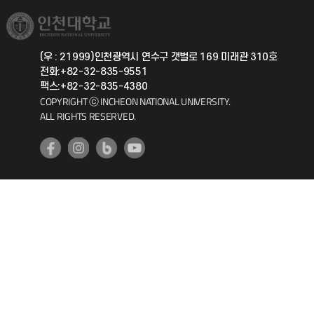
국제교류과
취업정보(학생)
총동문회
국제지원과
(우 : 21999)인천광역시 연수구 갯벌로 169 미래관 310호
전화:+82-32-835-9551
공자아카데미
팩스:+82-32-835-4380
COPYRIGHT ⓒ INCHEON NATIONAL UNIVERSITY.
기초교육원
ALL RIGHTS RESERVED.
공학교육혁신센터
대학생활상담센터
사회봉사센터
생활원
원격지원