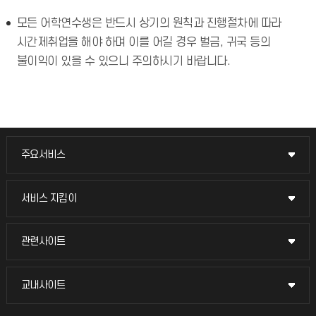
모든 어학연수생은 반드시 상기의 원칙과 진행절차에 따라
시간제취업을 해야 하며 이를 어길 경우 벌금, 귀국 등의
불이익이 있을 수 있으니 주의하시기 바랍니다.
주요서비스
주요서비스
교무회의방송
서비스 지킴이
서비스 지킴이
교수채용
묻고 답하기
관련사이트
관련사이트
시설예약
불친절신고
국방헬프콜
교내사이트
교내사이트
인터넷증명
자주 묻는 질문(FAQ)
발전기금