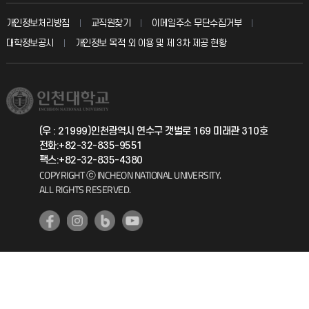
교수회
입학안내
개인정보처리방침
교직원찾기
이메일주소 무단수집거부
칭찬마당
산학협력단
교육혁신본부
대학정보공시
개인정보 목적 외 이용 및 제 3차 제공 현황
직원채용
학생서비스 지킴이
소비자생활협동조합
국제교류과
취업정보(학생)
총동문회
국제지원과
(우 : 21999)인천광역시 연수구 갯벌로 169 미래관 310호
전화:+82-32-835-9551
공자아카데미
팩스:+82-32-835-4380
COPYRIGHT ⓒ INCHEON NATIONAL UNIVERSITY.
기초교육원
ALL RIGHTS RESERVED.
공학교육혁신센터
대학생활상담센터
사회봉사센터