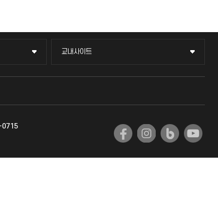
교내사이트
교내사이트
교수회
교육혁신본부
-0715
국제교류과
국제지원과
공자아카데미
기초교육원