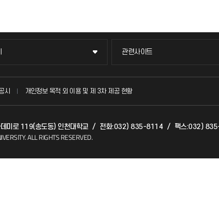
이
관련사이트
이
관련사이트
국방헬프콜
공시
개인정보 목적 외 이용 및 제 3차 제공 현황
발전기금
아카데미로 119(송도동) 인천대학교
/
전화:032) 835-8114
/
팩스:032) 835
(FAQ)
산학협력단
IVERSITY.
ALL RIGHTS RESERVED.
소비자생활협동조합
지킴이
총동문회