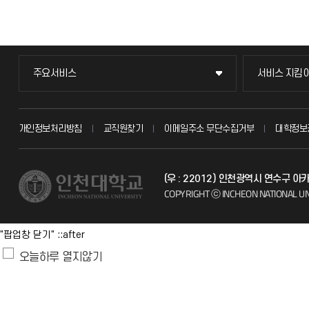
주요서비스
서비스 지킴
주요서비스
서비스 지킴
교무회의방송
묻고 답하기
개인정보처리방침
교직원찾기
이메일주소 무단수집거부
대학정보
교수채용
불친절신고
(우 : 22012) 인천광역시 연수구 
시설예약
자주 묻는 질문
COPYRIGHT ⓒ INCHEON NATIONAL UN
인터넷증명
칭찬마당
"팝업창 닫기" ::after
입학안내
학생서비스 
오늘하루 열지않기
직원채용