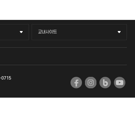
교내사이트
교내사이트
교수회
교육혁신본부
-0715
국제교류과
국제지원과
공자아카데미
기초교육원