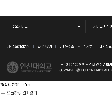
주요서비스
서비스 지킴
주요서비스
서비스 지킴
교무회의방송
묻고 답하기
개인정보처리방침
교직원찾기
이메일주소 무단수집거부
대학정보
교수채용
불친절신고
(우 : 22012) 인천광역시 연수구 
시설예약
자주 묻는 질문
COPYRIGHT ⓒ INCHEON NATIONAL UN
인터넷증명
칭찬마당
"팝업창 닫기" ::after
입학안내
학생서비스 
오늘하루 열지않기
직원채용