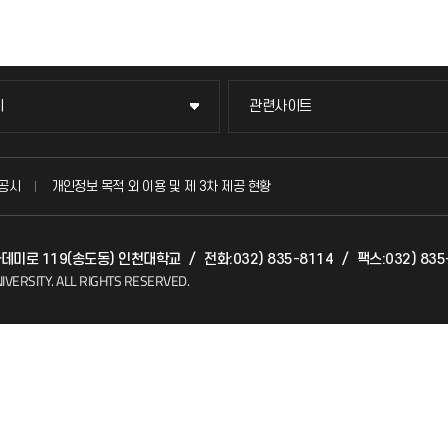
이
관련사이트
이
관련사이트
국방헬프콜
공시
개인정보 목적 외 이용 및 제 3차 제공 현황
발전기금
아카데미로 119(송도동) 인천대학교
/
전화:032) 835-8114
/
팩스:032) 835
(FAQ)
산학협력단
IVERSITY.
ALL RIGHTS RESERVED.
소비자생활협동조합
지킴이
총동문회