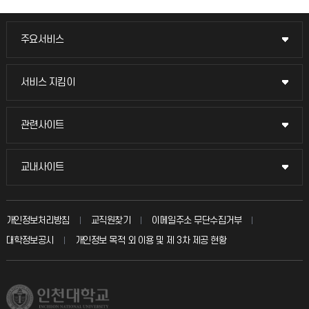
주요서비스
주요서비스
교무회의방송
서비스 지킴이
서비스 지킴이
교수채용
묻고 답하기
관련사이트
관련사이트
시설예약
불친절신고
국방헬프콜
교내사이트
교내사이트
인터넷증명
자주 묻는 질문(FAQ)
발전기금
교수회
입학안내
개인정보처리방침
교직원찾기
이메일주소 무단수집거부
칭찬마당
산학협력단
교육혁신본부
대학정보공시
개인정보 목적 외 이용 및 제 3차 제공 현황
직원채용
학생서비스 지킴이
소비자생활협동조합
국제교류과
취업정보(학생)
총동문회