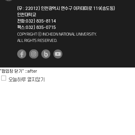
국제지원과
(우 : 22012) 인천광역시 연수구 아카데미로 119(송도동)
인천대학교
공자아카데미
전화:032) 835-8114
팩스:032) 835-0715
기초교육원
COPYRIGHT ⓒ INCHEON NATIONAL UNIVERSITY.
ALL RIGHTS RESERVED.
공학교육혁신센터
대학생활상담센터
"팝업창 닫기" ::after
사회봉사센터
오늘하루 열지않기
생활원
원격지원
인천국제개발협력센터