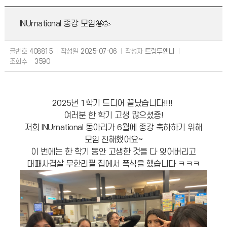
INUrnational 종강 모임🤩🥳
글번호
408815
작성일
2025-07-06
작성자
트렁두엔니
조회수
3590
2025년 1학기 드디어 끝났습니다!!!!
여러분 한 학기 고생 많으셨죵!
저희 INUrnational 동아리가 6월에 종강 축하하기 위해
모임 진해했어요~
이 번에는 한 학기 동안 고생한 것을 다 잊어버리고
대패사겹살 무한리필 집에서 폭식을 했습니다 ㅋㅋㅋ