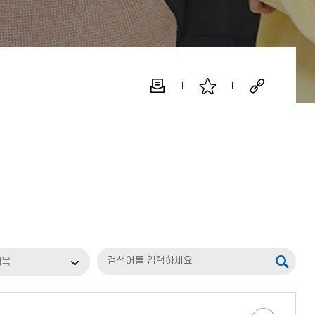
검
제목
색