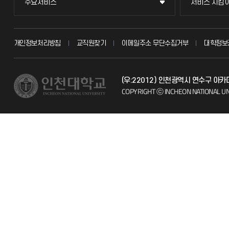
주요서비스
서비스 지킴
주요서비스
서비스 지킴
교무회의방송
묻고 답하기
개인정보처리방침
교직원찾기
이메일주소 무단수집거부
대학정보
교수채용
불친절신고
(우:22012) 인천광역시 연수구 아
시설예약
자주 묻는 질문
COPYRIGHT ⓒ INCHEON NATIONAL UN
인터넷증명
칭찬마당
입학안내
학생서비스 
직원채용
취업정보(학생)