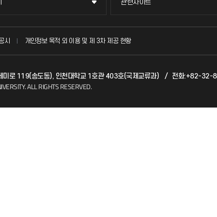
이
관련사이트
이
관련사이트
국방헬프콜
공시
개인정보 목적 외 이용 및 제 3차 제공 현황
발전기금
카데미로 119(송도동), 인천대학교 1호관 403호(국제교류과)
/
전화:+82-32-8
(FAQ)
산학협력단
IVERSITY.
ALL RIGHTS RESERVED.
소비자생활협동조합
지킴이
총동문회