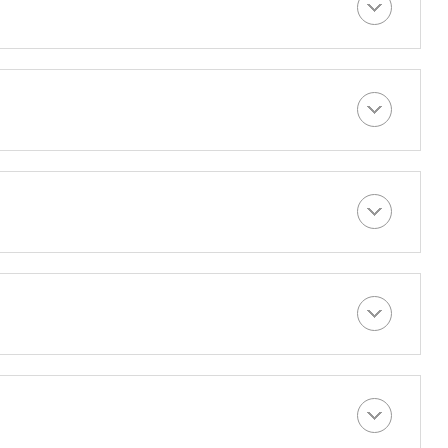
어
입
력