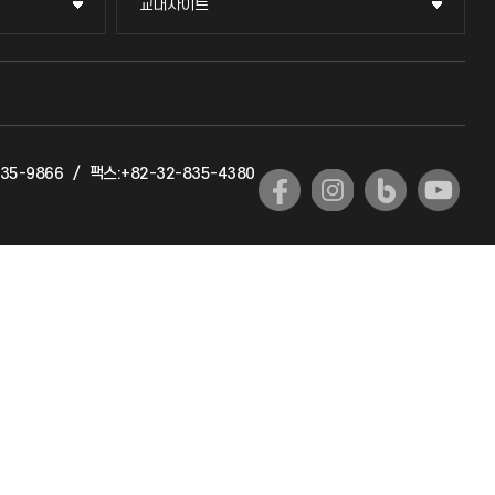
교내사이트
교내사이트
교수회
교육혁신본부
35-9866
/
팩스:+82-32-835-4380
국제교류과
국제지원과
공자아카데미
기초교육원
공학교육혁신센터
대학생활상담센터