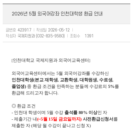
2026년 5월 외국어강좌 인천대학생 환급 안내
글번호
423917
작성일
2026-05-12
작성자
국제지원과 (032-835-9580)
조회수
1391
인천대학교 국제지원과 외국어교육센터
[
]
외국어교육센터에서는 5월 외국어강좌를 수강하신
인천대학생(본교 재학생, 교환학생, 대학원생, 수료생,
졸업생)
중 환급 조건을 만족하는 분들께
수
강료의
5%
를
환급해 드리고자 합니다.
◎ 환급 조건
- 인천대 학생이며 5월 수강
출석률 80% 이상
인 자
- 제출기간 내
(~5
월 15일 금요일까지
)
사전환급신청서
를
제출한 자 (해당 월 수강이 끝나고 신청 X)