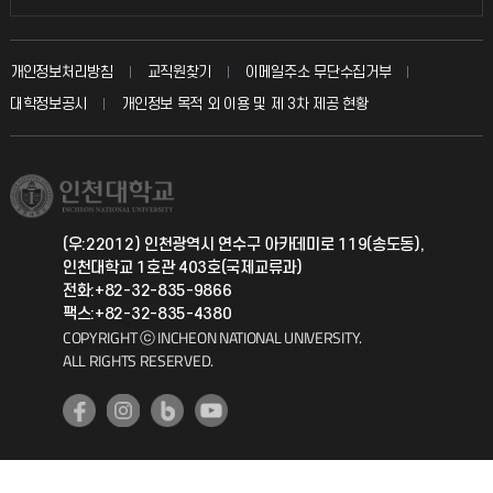
인터넷증명
자주 묻는 질문(FAQ)
발전기금
교수회
입학안내
개인정보처리방침
교직원찾기
이메일주소 무단수집거부
칭찬마당
산학협력단
교육혁신본부
대학정보공시
개인정보 목적 외 이용 및 제 3차 제공 현황
직원채용
학생서비스 지킴이
소비자생활협동조합
국제교류과
취업정보(학생)
총동문회
국제지원과
(우:22012) 인천광역시 연수구 아카데미로 119(송도동),
인천대학교 1호관 403호(국제교류과)
공자아카데미
전화:+82-32-835-9866
팩스:+82-32-835-4380
기초교육원
COPYRIGHT ⓒ INCHEON NATIONAL UNIVERSITY.
ALL RIGHTS RESERVED.
공학교육혁신센터
대학생활상담센터