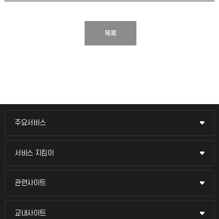
목록
주요서비스
주요서비스
교무회의방송
서비스 지킴이
서비스 지킴이
교수채용
묻고 답하기
관련사이트
관련사이트
시설예약
불친절신고
국방헬프콜
교내사이트
교내사이트