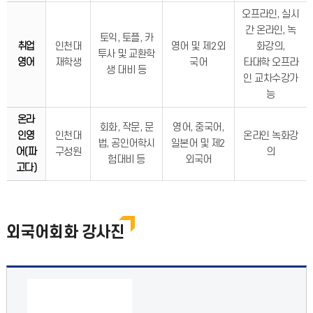
오프라인, 실시
간 온라인, 녹
토익, 토플, 카
취업
인천대
영어 및 제2외
화강의,
투사 및 교환학
영어
재학생
국어
타대학 오프라
생 대비 등
인 교차수강가
능
온라
회화, 작문, 문
영어, 중국어,
인영
인천대
온라인 녹화강
법, 공인어학시
일본어 및 제2
어(파
구성원
의
험대비 등
외국어
고다)
외국어회화 강사진