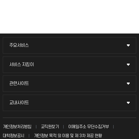
주요서비스
주요서비스
교무회의방송
서비스 지킴이
서비스 지킴이
교수채용
묻고 답하기
관련사이트
관련사이트
시설예약
불친절신고
국방헬프콜
교내사이트
교내사이트
인터넷증명
자주 묻는 질문(FAQ)
발전기금
교수회
입학안내
개인정보처리방침
교직원찾기
이메일주소 무단수집거부
칭찬마당
산학협력단
교육혁신본부
대학정보공시
개인정보 목적 외 이용 및 제 3차 제공 현황