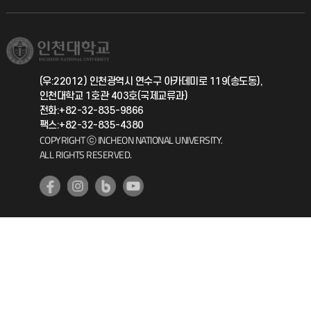
직원채용
학생서비스 지킴이
소비자생활협동조합
국제교류과
취업정보(학생)
총동문회
국제지원과
(우:22012) 인천광역시 연수구 아카데미로 119(송도동),
인천대학교 1호관 403호(국제교류과)
공자아카데미
전화:+82-32-835-9866
팩스:+82-32-835-4380
기초교육원
COPYRIGHT ⓒ INCHEON NATIONAL UNIVERSITY.
ALL RIGHTS RESERVED.
공학교육혁신센터
대학생활상담센터
사회봉사센터
생활원